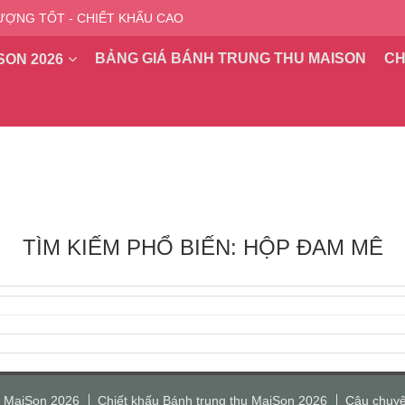
ƯỢNG TỐT - CHIẾT KHẤU CAO
BẢNG GIÁ BÁNH TRUNG THU MAISON
CH
SON 2026
TÌM KIẾM PHỔ BIẾN: HỘP ĐAM MÊ
u MaiSon 2026
Chiết khấu Bánh trung thu MaiSon 2026
Câu chuyệ