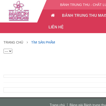
BÁNH TRUNG THU - CHẤT L
BÁNH TRUNG THU MAI
LIÊN HỆ
TRANG CHỦ
TÌM SẢN PHẨM
Trang chủ
Bảng giá Bánh trung th