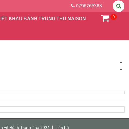
0796265368
0
IẾT KHẤU BÁNH TRUNG THU MAISON
n về Bánh Trung Thu 2024
Liên hệ