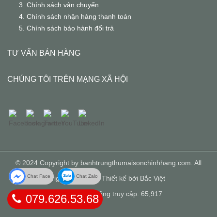
Chính sách vận chuyển
Chính sách nhận hàng thanh toán
Chính sách bảo hành đổi trả
TƯ VẤN BÁN HÀNG
CHÚNG TÔI TRÊN MẠNG XÃ HỘI
© 2024 Copyright by banhtrungthumaisonchinhhang.com. All
Chat Face
Chat Zalo
rights reserved.
Thiết kế bởi
Bắc Việt
Hôm nay: 2 Tổng truy cập: 65,917
079.626.53.68