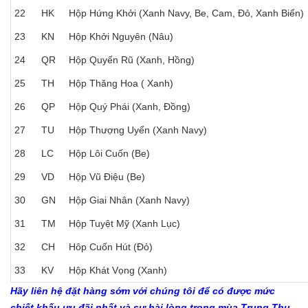
22
HK
Hộp Hứng Khởi (Xanh Navy, Be, Cam, Đỏ, Xanh Biển)
23
KN
Hộp Khởi Nguyên (Nâu)
24
QR
Hộp Quyến Rũ (Xanh, Hồng)
25
TH
Hộp Thăng Hoa ( Xanh)
26
QP
Hộp Quý Phái (Xanh, Đồng)
27
TU
Hộp Thượng Uyển (Xanh Navy)
28
LC
Hộp Lôi Cuốn (Be)
29
VD
Hộp Vũ Điệu (Be)
30
GN
Hộp Giai Nhân (Xanh Navy)
31
TM
Hộp Tuyệt Mỹ (Xanh Lục)
32
CH
Hôp Cuốn Hút (Đỏ)
33
KV
Hộp Khát Vọng (Xanh)
Hãy liên hệ đặt hàng sớm với chúng tôi để có được mức
chiết khấu ưu đãi nhất và sự hài lòng trong mùa Trung Thu