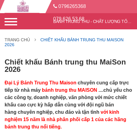
0796265368
079.626.53.68
BÁNH TRUNG THU - CHẤT LƯỢNG TỐT - CHIẾT KHẤU CAO
TRANG CHỦ
CHIẾT KHẤU BÁNH TRUNG THU MAISON
2026
Chiết khấu Bánh trung thu MaiSon
2026
Đại Lý Bánh Trung Thu Maison
chuyên cung cấp trực
tiếp từ nhà máy
bánh trung thu MAISON
....chủ yếu cho
các công ty, doanh nghiệp, văn phòng với
mức chiết
khấu cao cực kỳ hấp dẫn
cùng với đội ngũ bán
hàng
chuyên nghiệp, chu đáo và tận tình
với kinh
nghiệm 15 năm là nhà phân phối cấp 1 của các hãng
bánh trung thu nổi tiếng.