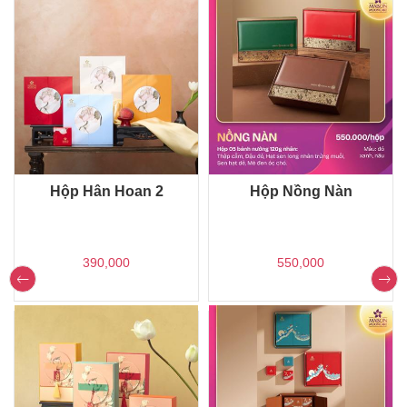
Hoan 2
Hộp Nồng Nàn
Hộp Túy Ng
00
550,000
590,000