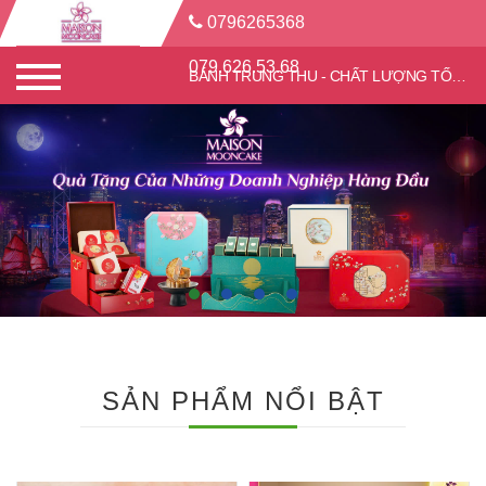
0796265368
079.626.53.68
BÁNH TRUNG THU - CHẤT LƯỢNG TỐT - CHIẾT KHẤU CAO
SẢN PHẨM NỔI BẬT