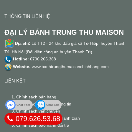
THÔNG TIN LIÊN HỆ
ĐẠI LÝ BÁNH TRUNG THU MAISON
Địa chỉ:
Lô TT2 - 24 khu đấu giá xã Tứ Hiệp, huyện Thanh
Trì, Hà Nội (Đối diện công an huyện Thanh Trì)
Hotline:
0796.265.368
Website:
www.banhtrungthumaisonchinhhang.com
LIÊN KẾT
Chính sách bán hàng
Chính sách bảo mật thông tin
Chat Face
Chat Zalo
Chính sách vận chuyển
079.626.53.68
Chính sách nhận hàng thanh toán
Chính sách bảo hành đổi trả