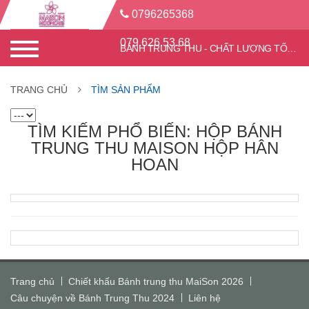
0796265368
079.626.53.68
BÁNH TRUNG THU - CHẤT LƯỢNG TỐT - CHIẾT KHẤU CAO
TRANG CHỦ
TÌM SẢN PHẨM
TÌM KIẾM PHỔ BIẾN: HỘP BÁNH
TRUNG THU MAISON HỘP HÂN
HOAN
Trang chủ
Chiết khấu Bánh trung thu MaiSon 2026
Câu chuyện về Bánh Trung Thu 2024
Liên hệ