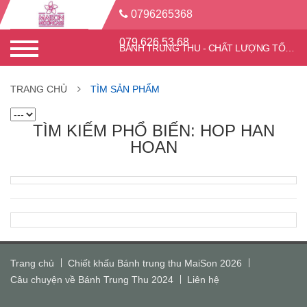
0796265368
079.626.53.68
BÁNH TRUNG THU - CHẤT LƯỢNG TỐT - CHIẾT KHẤU CAO
TRANG CHỦ
TÌM SẢN PHẨM
TÌM KIẾM PHỔ BIẾN: HOP HAN
HOAN
Trang chủ
Chiết khấu Bánh trung thu MaiSon 2026
Câu chuyện về Bánh Trung Thu 2024
Liên hệ