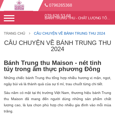
0796265368
079.626.53.68
BÁNH TRUNG THU - CHẤT LƯỢNG TỐT - CHIẾT KHẤU CAO
TRANG CHỦ
CÂU CHUYỆN VỀ BÁNH TRUNG THU 2024
CÂU CHUYỆN VỀ BÁNH TRUNG THU
2024
Bánh Trung thu Maison - nét tinh
túy trong ẩm thực phương Đông
Những chiếc bánh Trung thu tổng hợp nhiều hương vị mặn, ngọt,
ngậy bùi và là thành quả của sự tỉ mỉ, trau chuốt từng chi tiết.
Sáu năm có mặt tại thị trường Việt Nam, thương hiệu bánh Trung
thu Maison đã mang đến người dùng những sản phẩm chất
lượng cao, là lựa chọn phù hợp cho nhiều gia đình vào mỗi mùa
trăng.